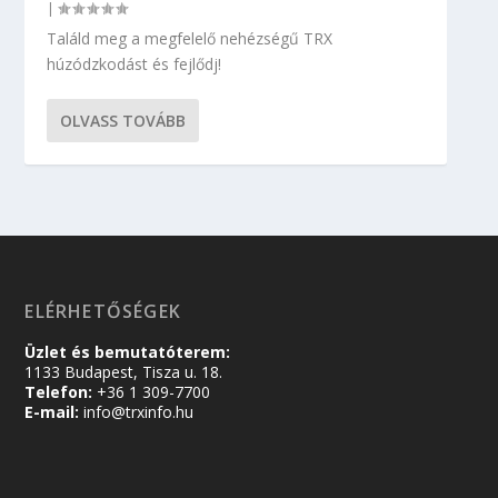
|
Találd meg a megfelelő nehézségű TRX
húzódzkodást és fejlődj!
OLVASS TOVÁBB
ELÉRHETŐSÉGEK
Üzlet és bemutatóterem:
1133 Budapest, Tisza u. 18.
Telefon:
+36 1 309-7700
E-mail:
info@trxinfo.hu