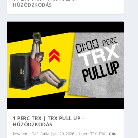
HÚZÓDZKODÁS
1 PERC TRX | TRX PULL UP –
HÚZÓDZKODÁS
készítette:
Gaál Attila
|
jan 20, 2026
|
1 perc TRX
,
TRX
|
0