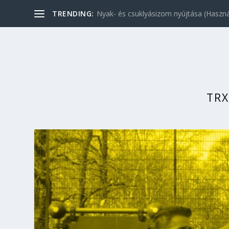
TRENDING:
Nyak- és csuklyásizom nyújtása (Használ
TRX
KATEGÓRIA:
TRX ELSŐ KÉZB