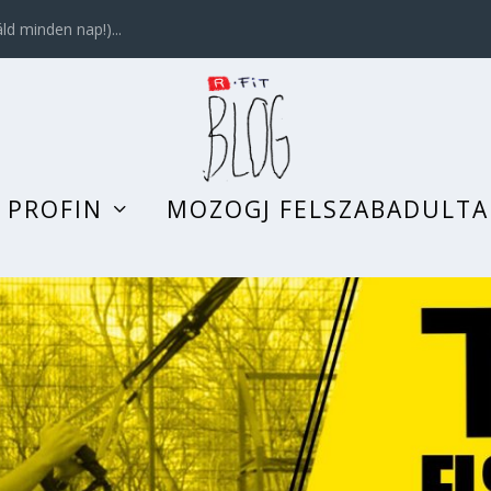
d minden nap!)...
 PROFIN
MOZOGJ FELSZABADULT
ŐL