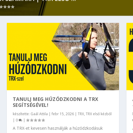
TANULJ MEG HÚZÓDZKODNI A TRX
SEGÍTSÉGÉVEL!
készítette:
Gaál Attila
|
febr 15, 2026
|
TRX
,
TRX első kézből
|
0
|
A TRX-et kevesen használják a húzódzkodásuk