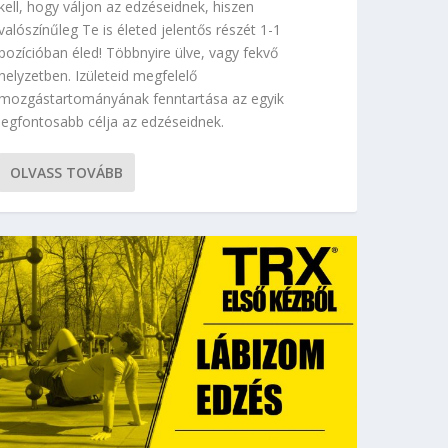
kell, hogy váljon az edzéseidnek, hiszen
valószínűleg Te is életed jelentős részét 1-1
pozícióban éled! Többnyire ülve, vagy fekvő
helyzetben. Izületeid megfelelő
mozgástartományának fenntartása az egyik
legfontosabb célja az edzéseidnek.
OLVASS TOVÁBB