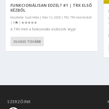
FUNKCIONÁLISAN EDZEL? #1 | TRX ELSŐ
KÉZBŐL
készítette:
Gaál Attila
|
febr 12, 2026
|
TRX
,
TRX első kézből
|
0
|
A TRX mint a funkcionális eszközök ‘atyja’
OLVASS TOVÁBB
SZERZŐINK