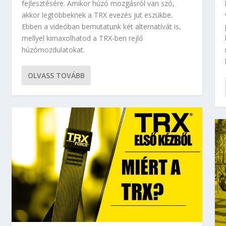
fejlesztésére. Amikor húzó mozgásról van szó,
akkor legtöbbeknek a TRX evezés jut eszükbe.
Ebben a videóban bemutatunk két alternatívát is,
mellyel kimaxolhatod a TRX-ben rejlő
húzómozdulatokat.
OLVASS TOVÁBB
SEGÍTSÉGÉVEL!
L – TELJES T...
 ELSŐ KÉZBŐL
 ELSŐ KÉZBŐL