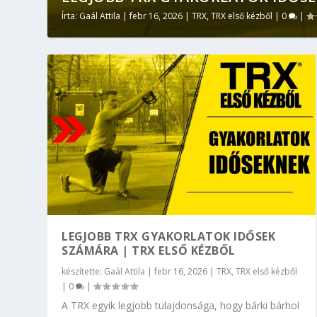
Írta:
Gaál Attila
|
febr 16, 2026
|
TRX
,
TRX első kézből
|
0
|
LEGJOBB TRX GYAKORLATOK IDŐSEK
SZÁMÁRA | TRX ELSŐ KÉZBŐL
készítette:
Gaál Attila
|
febr 16, 2026
|
TRX
,
TRX első kézből
|
0
|
A TRX egyik legjobb tulajdonsága, hogy bárki bárhol