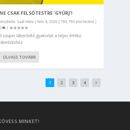
NE CSAK FELSŐTESTRE ‘GYÚRJ’!
készítette:
Gaál Attila
|
febr 8, 2026
|
TRX
,
TRX első kézből
|
0
|
5 szuper láberősítő gyakorlat a teljes értékű
lábedzéshez
OLVASS TOVÁBB
1
2
3
4
KÖVESS MINKET!