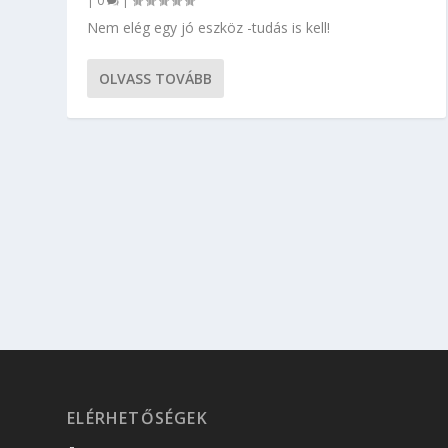
|
0
|
Nem elég egy jó eszköz -tudás is kell!
OLVASS TOVÁBB
ELÉRHETŐSÉGEK