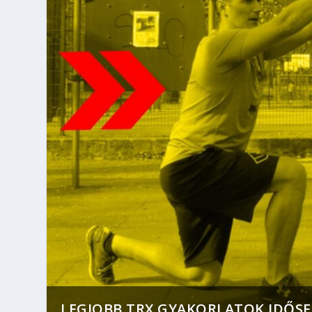
LEGJOBB TRX GYAKORLATOK IDŐSEK