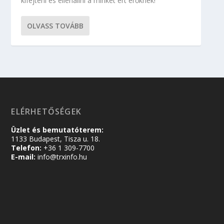
kifejteni és ellenállni a minket ért erőknek!
OLVASS TOVÁBB
ELÉRHETŐSÉGEK
Üzlet és bemutatóterem:
1133 Budapest, Tisza u. 18.
Telefon:
+36 1 309-7700
E-mail:
info@trxinfo.hu