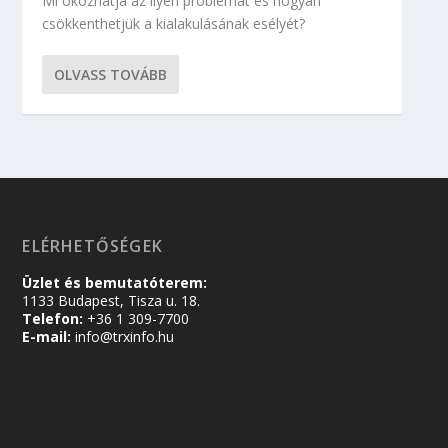
Mi okozhatja az ilyen problémát és hogyan
csökkenthetjük a kialakulásának esélyét?
OLVASS TOVÁBB
ELÉRHETŐSÉGEK
Üzlet és bemutatóterem:
1133 Budapest, Tisza u. 18.
Telefon:
+36 1 309-7700
E-mail:
info@trxinfo.hu