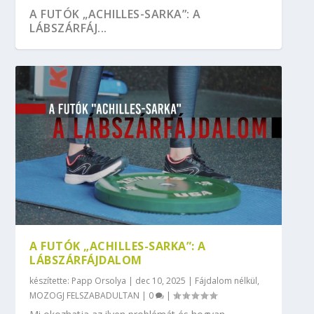
A FUTÓK „ACHILLES-SARKA”: A
LÁBSZÁRFÁJ...
A FUTÓK „ACHILLES-SARKA”: A
LÁBSZÁRFÁJDALOM
készítette:
Papp Orsolya
|
dec 10, 2025
|
Fájdalom nélkül
,
MOZOGJ FELSZABADULTAN
|
0
|