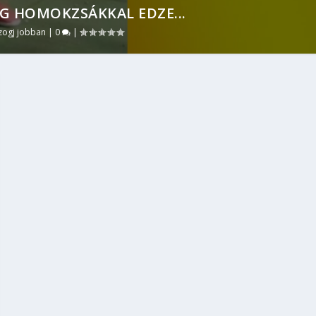
AG HOMOKZSÁKKAL EDZE...
ogj jobban
|
0
|