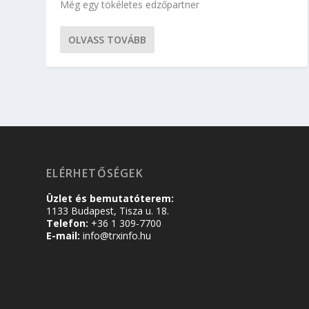
Még egy tökéletes edzőpartner
OLVASS TOVÁBB
ELÉRHETŐSÉGEK
Üzlet és bemutatóterem:
1133 Budapest, Tisza u. 18.
Telefon:
+36 1 309-7700
E-mail:
info@trxinfo.hu