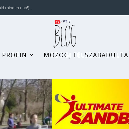
d minden nap!)...
 PROFIN
MOZOGJ FELSZABADULT