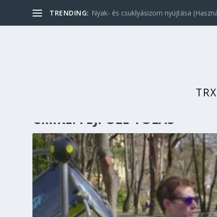
TRENDING:
Nyak- és csuklyásizom nyújtása (Használ
TRX
CÍMKE:
FEJFÖLÉ TOLÁS