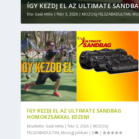
ÍGY KEZDJ EL AZ ULTIMATE SANDB
Írta:
Gaál Attila
|
febr 3, 2026
|
MOZOGJ FELSZABADULTAN
,
Moz
ÍGY KEZDJ EL AZ ULTIMATE SANDBAG
HOMOKZSÁKKAL EDZENI
készítette:
Gaál Attila
|
febr 3, 2026
|
MOZOGJ
FELSZABADULTAN
,
Mozogj jobban
|
0
|