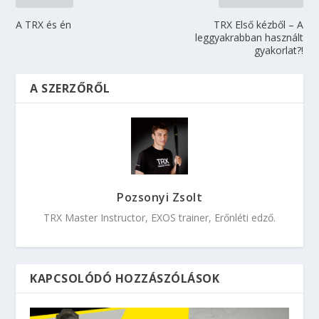
A TRX és én
TRX Első kézből – A
leggyakrabban használt
gyakorlat?!
A SZERZŐRŐL
Pozsonyi Zsolt
TRX Master Instructor, EXOS trainer, Erőnléti edző.
KAPCSOLÓDÓ HOZZÁSZÓLÁSOK