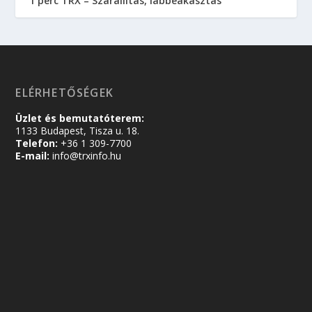
1 perc TRX – Szárállítás, lábbeakasztás
ELÉRHETŐSÉGEK
Üzlet és bemutatóterem:
1133 Budapest, Tisza u. 18.
Telefon:
+36 1 309-7700
E-mail:
info@trxinfo.hu