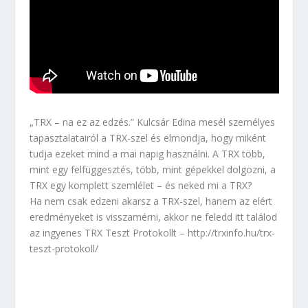
„TRX – na ez az edzés.” Kulcsár Edina mesél személyes
tapasztalatairól a TRX-szel és elmondja, hogy miként
tudja ezeket mind a mai napig használni. A TRX több,
mint egy felfüggesztés, több, mint gépekkel dolgozni, a
TRX egy komplett szemlélet – és neked mi a TRX?
Ha nem csak edzeni akarsz a TRX-szel, hanem az elért
eredményeket is visszamérni, akkor ne feledd itt találod
az ingyenes TRX Teszt Protokollt – http://trxinfo.hu/trx-
teszt-protokoll/