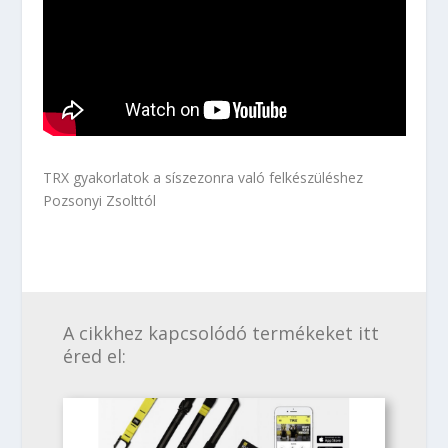
TRX gyakorlatok a síszezonra való felkészüléshez
Pozsonyi Zsolttól
A cikkhez kapcsolódó termékeket itt
éred el: