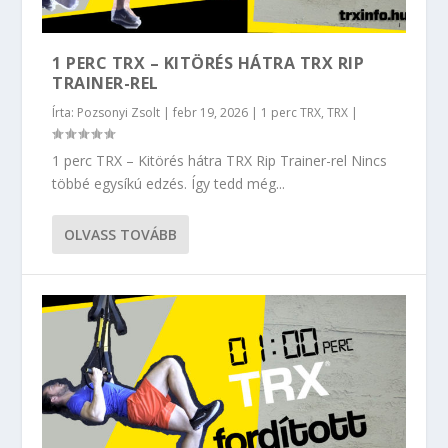
1 PERC TRX – KITÖRÉS HÁTRA TRX RIP
TRAINER-REL
Írta:
Pozsonyi Zsolt
|
febr 19, 2026
|
1 perc TRX
,
TRX
|
1 perc TRX – Kitörés hátra TRX Rip Trainer-rel Nincs
többé egysíkú edzés. Így tedd még...
OLVASS TOVÁBB