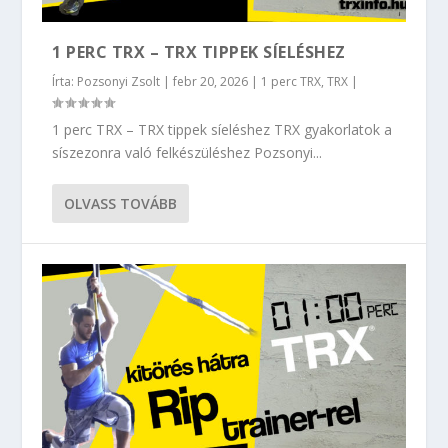
1 PERC TRX – TRX TIPPEK SÍELÉSHEZ
Írta:
Pozsonyi Zsolt
|
febr 20, 2026
|
1 perc TRX
,
TRX
|
1 perc TRX – TRX tippek síeléshez TRX gyakorlatok a
síszezonra való felkészüléshez Pozsonyi...
OLVASS TOVÁBB