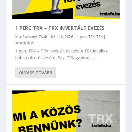
1 PERC TRX – TRX INVERTÁLT EVEZÉS
Írta:
Pozsonyi Zsolt
|
febr 18, 2026
|
1 perc TRX
,
TRX
|
1 perc TRX – TRX invertált evezés A TRX ideális a
hátizmok erősítésére. Ez a TRX gyakorlat...
OLVASS TOVÁBB