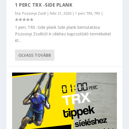
1 PERC TRX -SIDE PLANK
Írta:
Pozsonyi Zsolt
|
febr 21, 2026
|
1 perc TRX
,
TRX
|
1 perc TRX -Side plank Side plank bemutatása
Pozsonyi Zsolttól A cikkhez kapcsolódó termékeket
itt...
OLVASS TOVÁBB