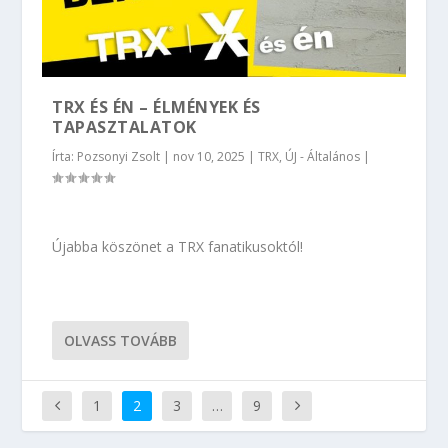
TRX ÉS ÉN – ÉLMÉNYEK ÉS
TAPASZTALATOK
Írta:
Pozsonyi Zsolt
|
nov 10, 2025
|
TRX
,
ÚJ - Általános
|
Újabba köszönet a TRX fanatikusoktól!
OLVASS TOVÁBB
1
2
3
…
9