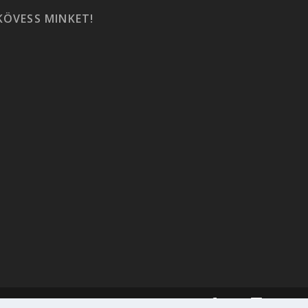
KÖVESS MINKET!
Adatkezelési tájékoztató