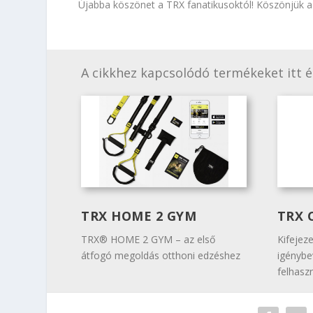
Újabba köszönet a TRX fanatikusoktól! Köszönjük a
A cikkhez kapcsolódó termékeket itt é
TRX HOME 2 GYM
TRX 
TRX® HOME 2 GYM – az első
Kifejez
átfogó megoldás otthoni edzéshez
igénybev
felhasz