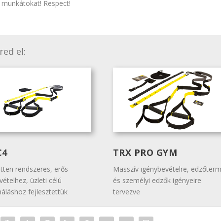
 munkátokat! Respect!
red el:
C4
TRX PRO GYM
etten rendszeres, erős
Masszív igénybevételre, edzőter
ételhez, üzleti célú
és személyi edzők igényeire
náláshoz fejlesztettük
tervezve