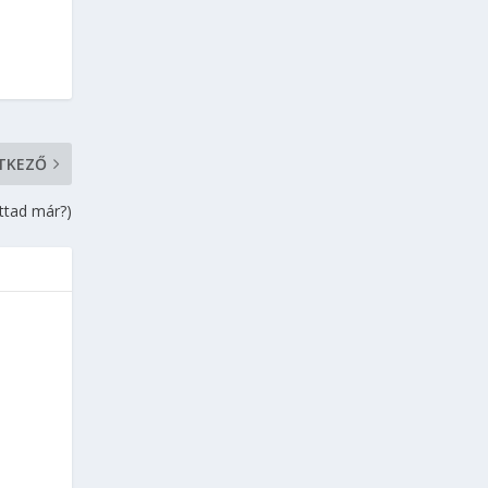
TKEZŐ
ttad már?)