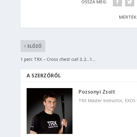
OSSZA MEG:
MÉRTÉK
ELŐZŐ
1 perc TRX – Cross chest curl 3..2…1…
A SZERZŐRŐL
Pozsonyi Zsolt
TRX Master Instructor, EXOS t