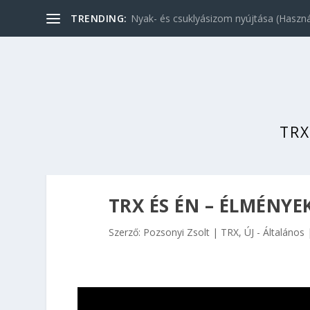
TRENDING:
Nyak- és csuklyásizom nyújtása (Használ
TRX
TRX ÉS ÉN – ÉLMÉNYE
Szerző:
Pozsonyi Zsolt
TRX
,
ÚJ - Általános