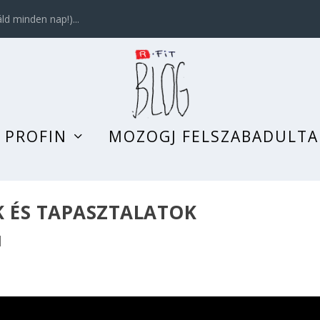
d minden nap!)...
 PROFIN
MOZOGJ FELSZABADULT
K ÉS TAPASZTALATOK