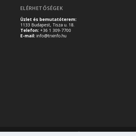
ELÉRHETŐSÉGEK
Üzlet és bemutatóterem:
1133 Budapest, Tisza u. 18.
Telefon:
+36 1 309-7700
E-mail:
info@trxinfo.hu
Tervezte:
| Üzemeltető:
Elegant Themes
WordPress