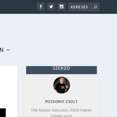
AN
SZERZŐ
POZSONYI ZSOLT
TRX Master Instructor, EXOS trainer,
Erőnléti edző.