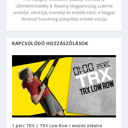
Ultimateinstability & Reaxing Magyarország szakmai
vezetője, oktatója, Személyi és erőnléti edző, a Magyar
Windsurf Szövetség utánpótlás erőnléti edzője
KAPCSOLÓDÓ HOZZÁSZÓLÁSOK
1 perc TRX | TRX Low Row / evezés oldalra