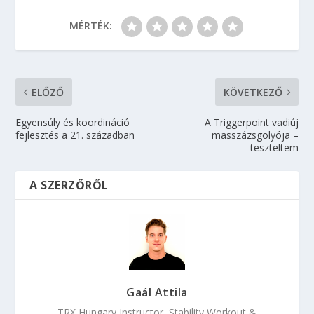
MÉRTÉK:
ELŐZŐ
KÖVETKEZŐ
Egyensúly és koordináció
A Triggerpoint vadiúj
fejlesztés a 21. században
masszázsgolyója –
teszteltem
A SZERZŐRŐL
Gaál Attila
TRX Hungary Instructor, Stability Workout &