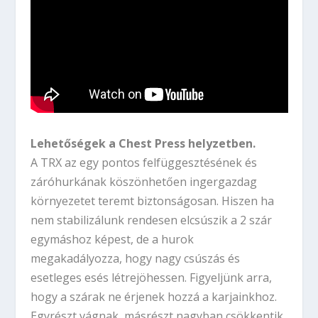
Lehetőségek a Chest Press helyzetben.
A TRX az egy pontos felfüggesztésének és
záróhurkának köszönhetően ingergazdag
környezetet teremt biztonságosan. Hiszen ha
nem stabilizálunk rendesen elcsúszik a 2 szár
egymáshoz képest, de a hurok
megakadályozza, hogy nagy csúszás és
esetleges esés létrejöhessen. Figyeljünk arra,
hogy a szárak ne érjenek hozzá a karjainkhoz.
Egyrészt vágnak, másrészt nagyban csökkentik