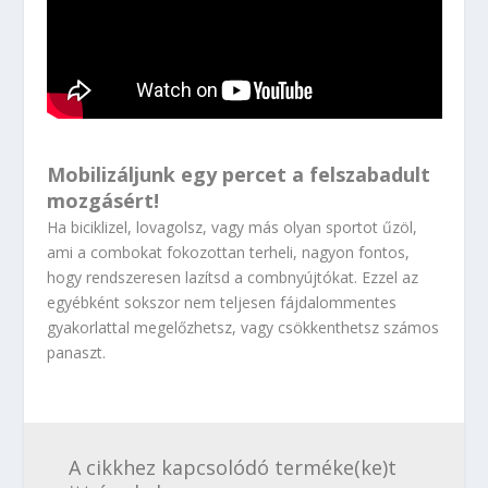
Mobilizáljunk egy percet a felszabadult
mozgásért!
Ha biciklizel, lovagolsz, vagy más olyan sportot űzöl,
ami a combokat fokozottan terheli, nagyon fontos,
hogy rendszeresen lazítsd a combnyújtókat. Ezzel az
egyébként sokszor nem teljesen fájdalommentes
gyakorlattal megelőzhetsz, vagy csökkenthetsz számos
panaszt.
A cikkhez kapcsolódó terméke(ke)t