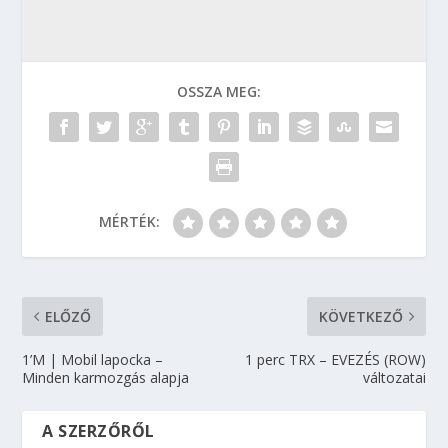
OSSZA MEG:
MÉRTÉK:
ELŐZŐ
KÖVETKEZŐ
1’M | Mobil lapocka –
1 perc TRX – EVEZÉS (ROW)
Minden karmozgás alapja
változatai
A SZERZŐRŐL