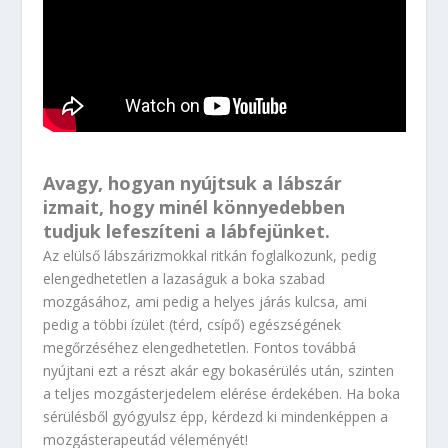
Avagy, hogyan nyújtsuk a lábszár
izmait, hogy minél könnyedebben
tudjuk lefeszíteni a lábfejünket.
Az elülső lábszárizmokkal ritkán foglalkozunk, pedig
elengedhetetlen a lazaságuk a boka szabad
mozgásához, ami pedig a helyes járás kulcsa, ami
pedig a többi ízület (térd, csípő) egészségének
megőrzéséhez elengedhetetlen. Fontos továbbá
nyújtani ezt a részt akár egy bokasérülés után, szinten
a teljes mozgásterjedelem elérése érdekében. Ha boka
sérülésből gyógyulsz épp, kérdezd ki mindenképpen a
mozgásterapeutád véleményét!