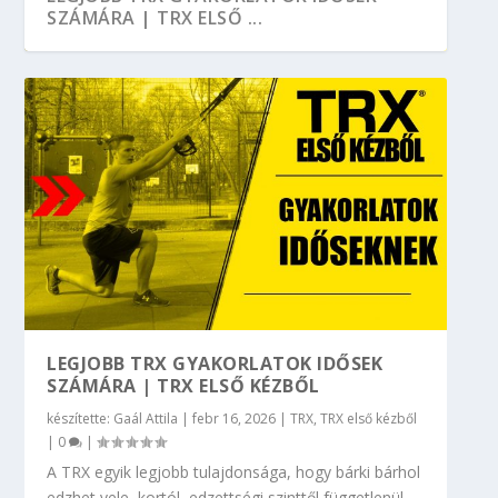
SZÁMÁRA | TRX ELSŐ ...
KOMPLETT TRX EDZÉSTERV OTTHONRA
HOMOKZSÁK EDZÉS OTTHON VAGY
KOMPLETT TRX EDZÉSTERV OTTHONRA
HOGYAN TUDSZ BEMELEGÍTENI TRX-SZEL?
GYÓGYTORNÁSZ SZEMMEL: GUGGOLÁS
#2 | TRX ELSŐ KÉZB...
BÁRHOL, BÁRMIKOR
#1 | TRX ELSŐ KÉZB...
| TRX ELSŐ KÉZ...
LEGJOBB TRX GYAKORLATOK IDŐSEK
SZÁMÁRA | TRX ELSŐ KÉZBŐL
készítette:
Gaál Attila
|
febr 16, 2026
|
TRX
,
TRX első kézből
|
0
|
A TRX egyik legjobb tulajdonsága, hogy bárki bárhol
edzhet vele, kortól, edzettségi szinttől függetlenül