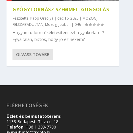
GYÓGYTORNÁSZ SZEMMEL: GUGGOLÁS
készítette:
Papp Orsolya
|
dec 16, 2025
|
MOZOGJ
FELSZABADULTAN
,
Mozogj jobban
|
0
|
Hogyan tudom tökéletesíteni ezt a gyakorlatot?
Egyáltalán, biztos, hogy jó ez nekem?
OLVASS TOVÁBB
ELÉRHETŐSÉGEK
Üzlet és bemutatóterem:
1133 Budapest, Tisza u. 18.
Telefon:
+36 1 309-7700
E-mail:
info@trxinfo.hu