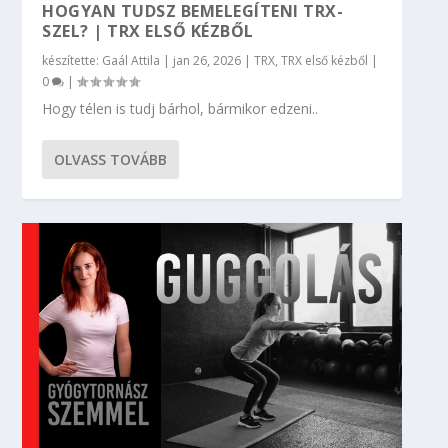
HOGYAN TUDSZ BEMELEGÍTENI TRX-
SZEL? | TRX ELSŐ KÉZBŐL
készítette:
Gaál Attila
|
jan 26, 2026
|
TRX
,
TRX első kézből
|
0
|
Hogy télen is tudj bárhol, bármikor edzeni..
OLVASS TOVÁBB