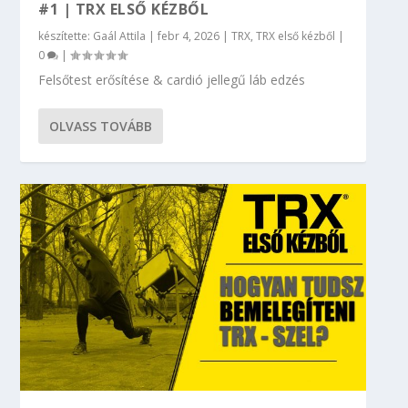
#1 | TRX ELSŐ KÉZBŐL
készítette:
Gaál Attila
|
febr 4, 2026
|
TRX
,
TRX első kézből
|
0
|
Felsőtest erősítése & cardió jellegű láb edzés
OLVASS TOVÁBB