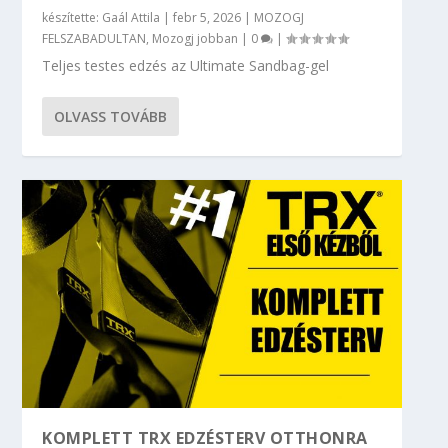
készítette:
Gaál Attila
|
febr 5, 2026
|
MOZOGJ
FELSZABADULTAN
,
Mozogj jobban
|
0
|
Teljes testes edzés az Ultimate Sandbag-gel
OLVASS TOVÁBB
KOMPLETT TRX EDZÉSTERV OTTHONRA