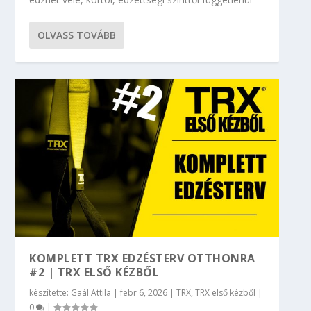
OLVASS TOVÁBB
KOMPLETT TRX EDZÉSTERV OTTHONRA
#2 | TRX ELSŐ KÉZBŐL
készítette:
Gaál Attila
|
febr 6, 2026
|
TRX
,
TRX első kézből
|
0
|