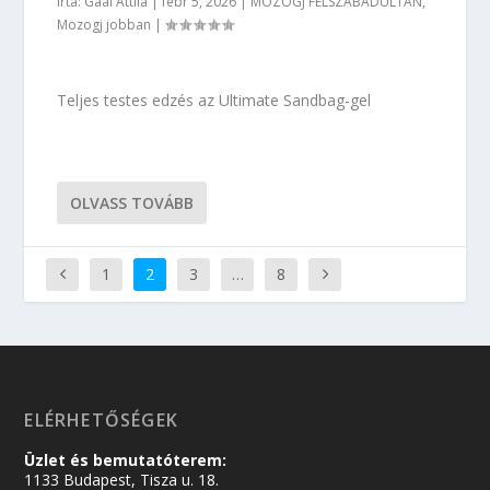
Írta:
Gaál Attila
|
febr 5, 2026
|
MOZOGJ FELSZABADULTAN
,
Mozogj jobban
|
Teljes testes edzés az Ultimate Sandbag-gel
OLVASS TOVÁBB
1
2
3
…
8
ELÉRHETŐSÉGEK
Üzlet és bemutatóterem:
1133 Budapest, Tisza u. 18.