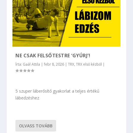
NE CSAK FELSŐTESTRE ‘GYÚRJ’!
Írta:
Gaál Attila
|
febr 8, 2026
|
TRX
,
TRX első kézből
|
5 szuper láberősítő gyakorlat a teljes értékű
lábedzéshez
OLVASS TOVÁBB