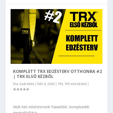
KOMPLETT TRX EDZÉSTERV OTTHONRA #2
| TRX ELSŐ KÉZBŐL
Írta:
Gaál Attila
|
febr 6, 2026
|
TRX
,
TRX első kézből
|
Múlt heti edzéstervünk ‘haladóbb’, komplexebb
megvalósítása