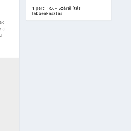
1 perc TRX – Szárállítás,
lábbeakasztás
ak
m a
st