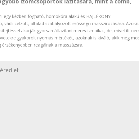
agyobb izomcsoportok lazítására, mint a comb,
ami egy kézben fogható, homokóra alakú és HAJLÉKONY
vádli célzott, általad szabályozott erősségű masszírozására. Azokn
kifejtéssel akarják gyorsan átlazítani merev izmaikat, de, mivel itt ne
övetekre gyakorolt nyomás mértékét, azoknak is kiváló, akik még mo
g érzékenyebben reagálnak a masszázsra.
éred el: