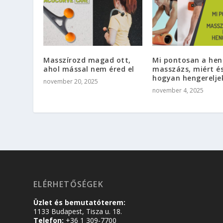
Masszírozd magad ott,
Mi pontosan a hen
ahol mással nem éred el
masszázs, miért é
hogyan hengerelje
november 20, 2025
november 4, 2025
ELÉRHETŐSÉGEK
Üzlet és bemutatóterem:
1133 Budapest, Tisza u. 18.
Telefon:
+36 1 309-7700