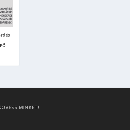
érdés
s
EPŐ
KÖVESS MINKET!