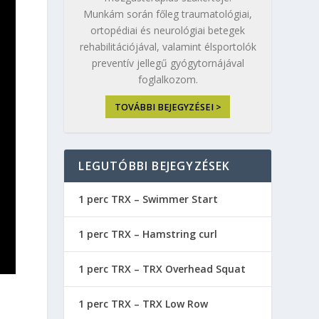
Munkám során főleg traumatológiai,
ortopédiai és neurológiai betegek
rehabilitációjával, valamint élsportolók
preventív jellegű gyógytornájával
foglalkozom.
TOVÁBBI BEJEGYZÉSEI >
LEGUTÓBBI BEJEGYZÉSEK
1 perc TRX – Swimmer Start
1 perc TRX – Hamstring curl
1 perc TRX – TRX Overhead Squat
1 perc TRX – TRX Low Row