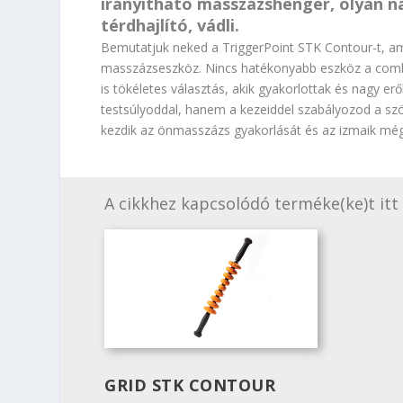
irányítható masszázshenger, olyan n
térdhajlító, vádli.
Bemutatjuk neked a TriggerPoint STK Contour-t, 
masszázseszköz. Nincs hatékonyabb eszköz a comb, 
is tökéletes választás, akik gyakorlottak és nagy erő
testsúlyoddal, hanem a kezeiddel szabályozod a sz
kezdik az önmasszázs gyakorlását és az izmaik mé
A cikkhez kapcsolódó terméke(ke)t itt 
GRID STK CONTOUR