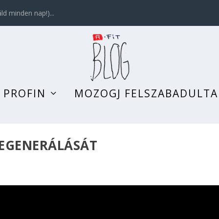
d minden nap!)...
 PROFIN
MOZOGJ FELSZABADULT
REGENERÁLÁSÁT