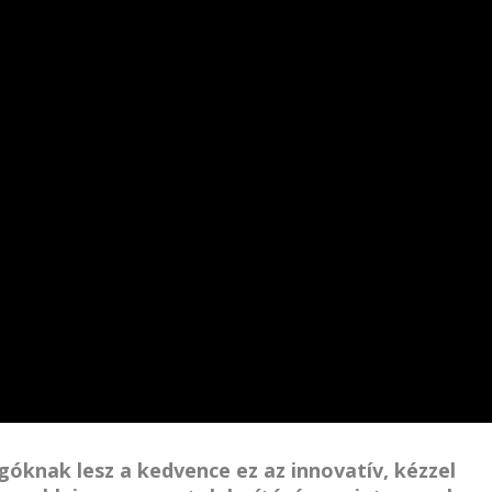
óknak lesz a kedvence ez az innovatív, kézzel