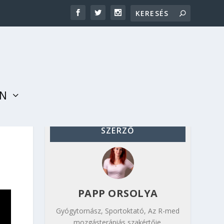
AN
SZERZŐ
PAPP ORSOLYA
Gyógytornász, Sportoktató, Az R-med
mozgásterápiás szakértője.