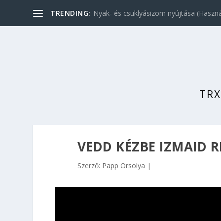
TRENDING:
Nyak- és csuklyásizom nyújtása (Használ
TRX
VEDD KÉZBE IZMAID 
Szerző:
Papp Orsolya