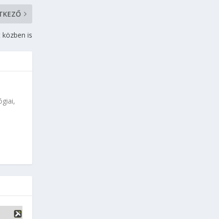
TKEZŐ
 közben is
giai,