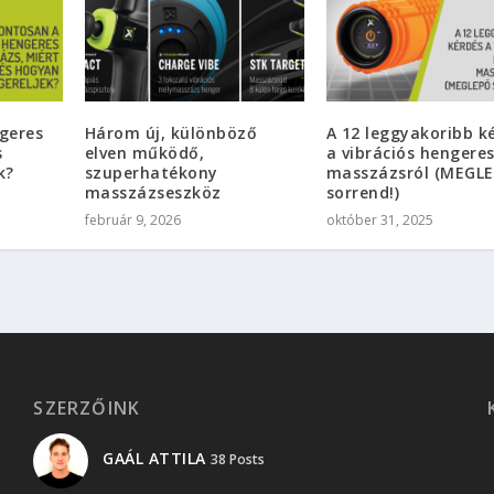
geres
Három új, különböző
A 12 leggyakoribb k
s
elven működő,
a vibrációs hengere
k?
szuperhatékony
masszázsról (MEGL
masszázseszköz
sorrend!)
február 9, 2026
október 31, 2025
SZERZŐINK
GAÁL ATTILA
38 Posts