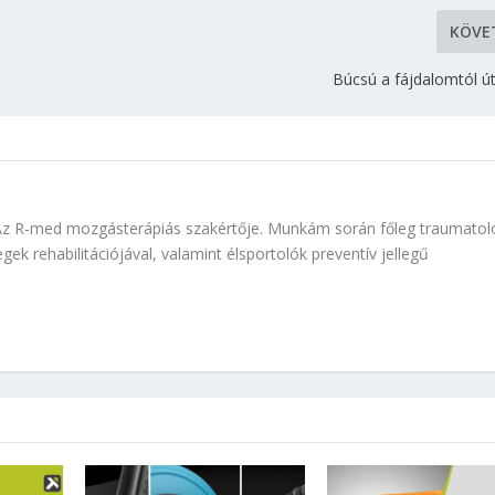
KÖVE
Búcsú a fájdalomtól út
Az R-med mozgásterápiás szakértője. Munkám során főleg traumatoló
gek rehabilitációjával, valamint élsportolók preventív jellegű
.