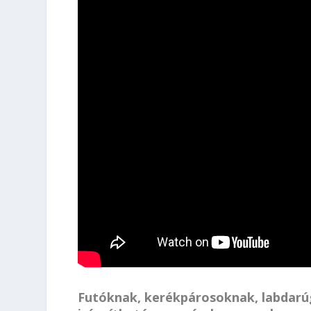
Futóknak, kerékpárosoknak, labdarúg