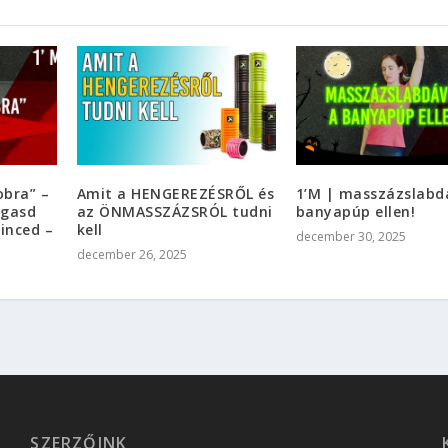
obra” –
Amit a HENGEREZÉSRŐL és
1’M | masszázslabd
zgasd
az ÖNMASSZÁZSRÓL tudni
banyapúp ellen!
rinced –
kell
december 30, 2025
december 26, 2025
SZERZŐINK