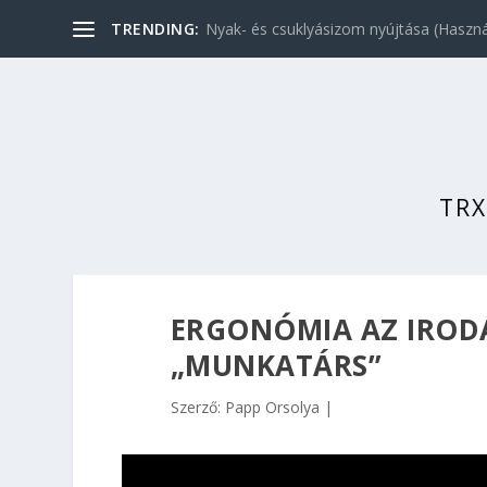
TRENDING:
Nyak- és csuklyásizom nyújtása (Használ
TRX
ERGONÓMIA AZ IRODÁ
„MUNKATÁRS”
Szerző:
Papp Orsolya