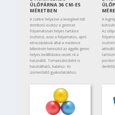
ÜLŐPÁRNA 36 CM-ES
ÜLŐP
MÉRETBEN
MÉR
A székre helyezve a levegővel telt
A legné
domború eszköz a gerincet
biztosí
folyamatosan helyes tartásra
Az ülőp
ösztönzi, azaz a folyamatos, apró
folyama
elmozdulások által a medence
ösztönö
billenésén keresztül az ágyéki gerinc
aktivál
helyes beállítására vezeti rá a
tartóiz
használót. Tornaeszközként is
porckor
használható, balansz- és
derékfáj
izomerősítő gyakorlatokhoz.