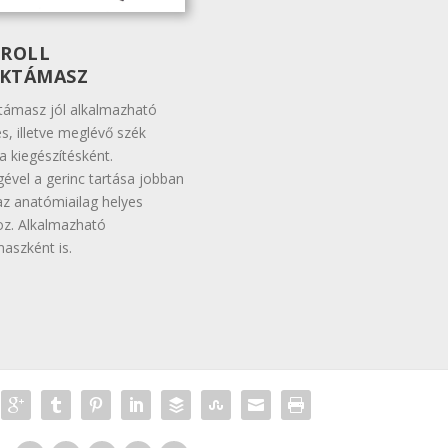
-ROLL
KTÁMASZ
támasz jól alkalmazható
s, illetve meglévő szék
a kiegészítésként.
gével a gerinc tartása jobban
 az anatómiailag helyes
oz. Alkalmazható
aszként is.