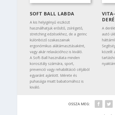
SOFT BALL LABDA
VITA
DERÉ
A kis helyigényű eszközt
használhatjuk erősítő, zsírégető,
A derék
stretching edzésekhez, de a gerinc
autó ülé
különböző szakaszainak
háttáml
ergonómikus alátámasztásaként,
Segítsé
vagy akár relaxációhoz is kiváló.
közelít
A Soft-Ball használata minden
tartásh
korosztály számára, sport,
nyaktám
prevenció vagy rehabilitáció céljából
egyaránt ajánlott. Mérete és
puhasága miatt babatornához is
kiváló.
OSSZA MEG: