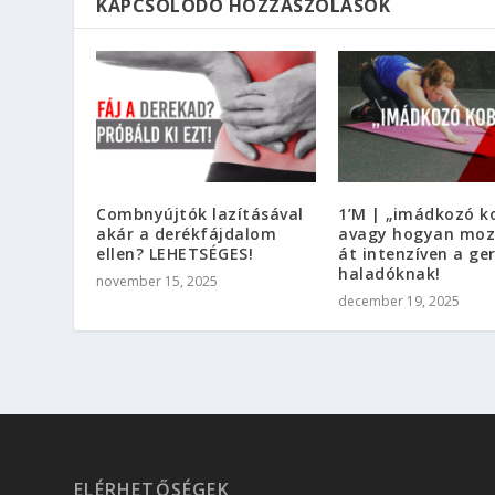
KAPCSOLÓDÓ HOZZÁSZÓLÁSOK
Combnyújtók lazításával
1’M | „imádkozó k
akár a derékfájdalom
avagy hogyan mo
ellen? LEHETSÉGES!
át intenzíven a ge
haladóknak!
november 15, 2025
december 19, 2025
ELÉRHETŐSÉGEK