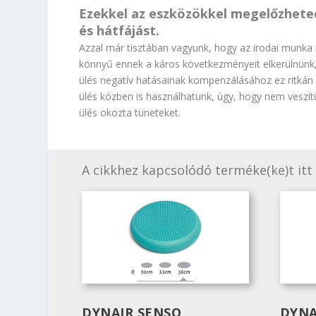
Ezekkel az eszközökkel megelőzheted
és hátfájást.
Azzal már tisztában vagyunk, hogy az irodai munk
könnyű ennek a káros következményeit elkerülnünk, 
ülés negatív hatásainak kompenzálásához ez ritkán
ülés közben is használhatunk, úgy, hogy nem veszít
ülés okozta tüneteket.
A cikkhez kapcsolódó terméke(ke)t itt 
DYNAIR SENSO
DYNA