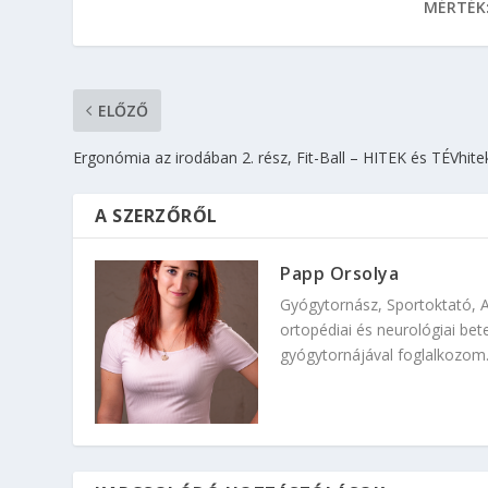
MÉRTÉK
ELŐZŐ
Ergonómia az irodában 2. rész, Fit-Ball – HITEK és TÉVhite
A SZERZŐRŐL
Papp Orsolya
Gyógytornász, Sportoktató, 
ortopédiai és neurológiai bete
gyógytornájával foglalkozom