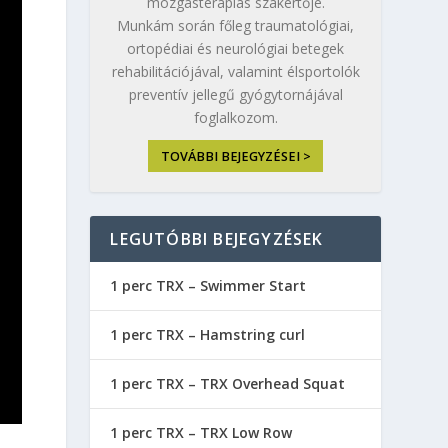
mozgásterápiás szakértője.
Munkám során főleg traumatológiai,
ortopédiai és neurológiai betegek
rehabilitációjával, valamint élsportolók
preventív jellegű gyógytornájával
foglalkozom.
TOVÁBBI BEJEGYZÉSEI >
LEGUTÓBBI BEJEGYZÉSEK
1 perc TRX – Swimmer Start
1 perc TRX – Hamstring curl
1 perc TRX – TRX Overhead Squat
1 perc TRX – TRX Low Row