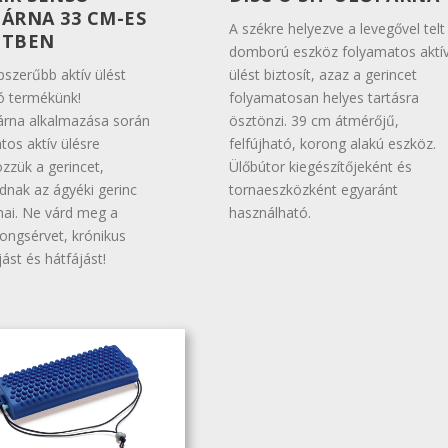
ÁRNA 33 CM-ES
A székre helyezve a levegővel telt
ETBEN
domború eszköz folyamatos aktí
pszerűbb aktív ülést
ülést biztosít, azaz a gerincet
tó termékünk!
folyamatosan helyes tartásra
árna alkalmazása során
ösztönzi. 39 cm átmérőjű,
tos aktív ülésre
felfújható, korong alakú eszköz.
zzük a gerincet,
Ülőbútor kiegészítőjeként és
ódnak az ágyéki gerinc
tornaeszközként egyaránt
mai. Ne várd meg a
használható.
ongsérvet, krónikus
ást és hátfájást!