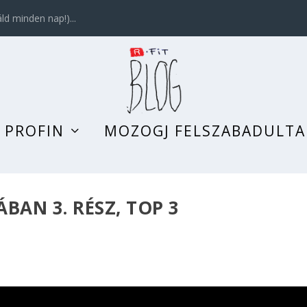
d minden nap!)...
 PROFIN
MOZOGJ FELSZABADULT
BAN 3. RÉSZ, TOP 3