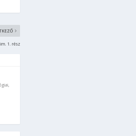
TKEZŐ
m. 1. rész
giai,