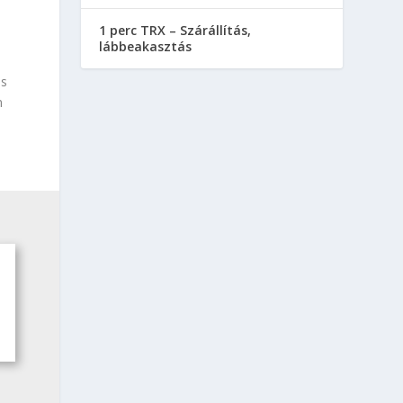
-
1 perc TRX – Szárállítás,
lábbeakasztás
os
n