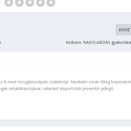
:
KÖVE
k
Kedvenc NAGYLABDÁS gyakorlatai
Az R-med mozgásterápiás szakértője. Munkám során főleg traumatoló
gek rehabilitációjával, valamint élsportolók preventív jellegű
.