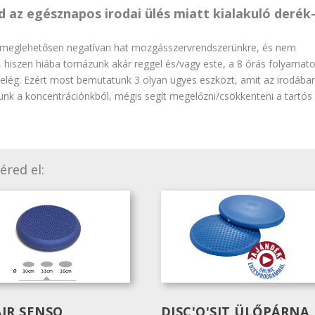
 az egésznapos irodai ülés miatt kialakuló derék
a meglehetősen negatívan hat mozgásszervrendszerünkre, és nem
hiszen hiába tornázunk akár reggel és/vagy este, a 8 órás folyamat
 elég. Ezért most bemutatunk 3 olyan ügyes eszközt, amit az irodába
ünk a koncentrációnkból, mégis segít megelőzni/csökkenteni a tartós
éred el:
IR SENSO
DISC'O'SIT ÜLŐPÁRNA