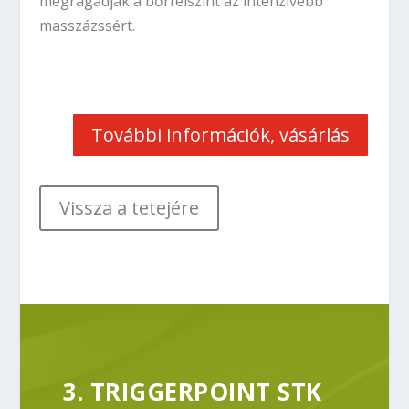
megragadják a bőrfelszínt az intenzívebb
masszázssért.
További információk, vásárlás
Vissza a tetejére
3. TRIGGERPOINT STK