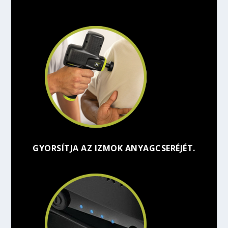
GYORSÍTJA AZ IZMOK ANYAGCSERÉJÉT.