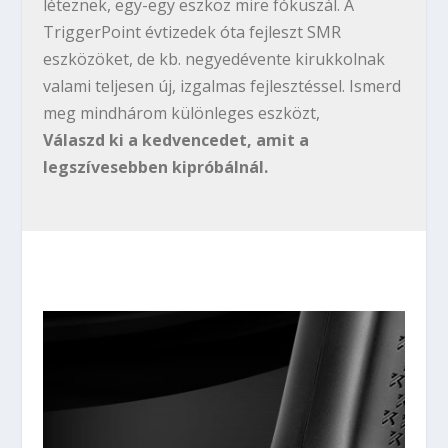
léteznek, egy-egy eszköz mire fókuszál. A
TriggerPoint évtizedek óta fejleszt SMR
eszközöket, de kb. negyedévente kirukkolnak
valami teljesen új, izgalmas fejlesztéssel. Ismerd
meg mindhárom különleges eszközt,
Válaszd ki a kedvencedet, amit a
legszívesebben kipróbálnál.