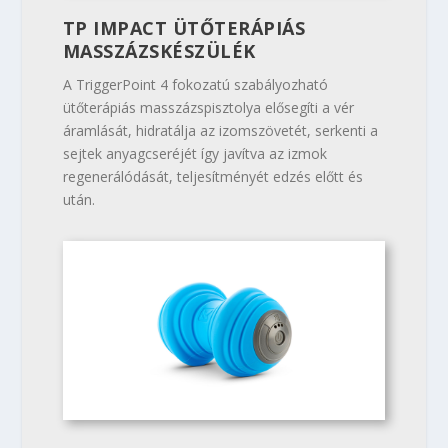
TP IMPACT ÜTŐTERÁPIÁS
MASSZÁZSKÉSZÜLÉK
A TriggerPoint 4 fokozatú szabályozható
ütőterápiás masszázspisztolya elősegíti a vér
áramlását, hidratálja az izomszövetét, serkenti a
sejtek anyagcseréjét így javítva az izmok
regenerálódását, teljesítményét edzés előtt és
után.