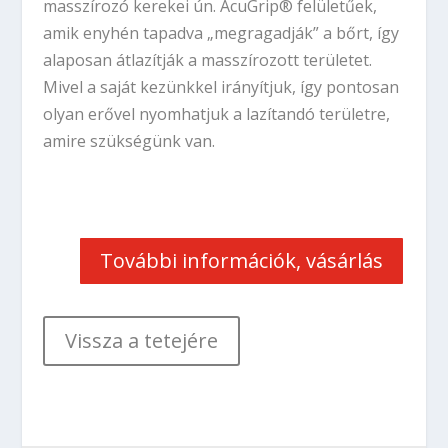
masszírozó kerekei ún. AcuGrip® felületűek,
amik enyhén tapadva „megragadják” a bőrt, így
alaposan átlazítják a masszírozott területet.
Mivel a saját kezünkkel irányítjuk, így pontosan
olyan erővel nyomhatjuk a lazítandó területre,
amire szükségünk van.
További információk, vásárlás
Vissza a tetejére