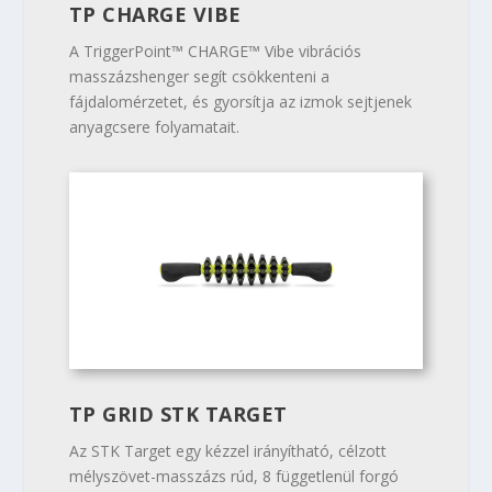
TP CHARGE VIBE
A TriggerPoint™ CHARGE™ Vibe vibrációs
masszázshenger segít csökkenteni a
fájdalomérzetet, és gyorsítja az izmok sejtjenek
anyagcsere folyamatait.
TP GRID STK TARGET
Az STK Target egy kézzel irányítható, célzott
mélyszövet-masszázs rúd, 8 függetlenül forgó