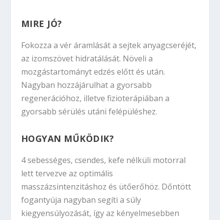
MIRE JÓ?
Fokozza a vér áramlását a sejtek anyagcseréjét,
az izomszövet hidratálását. Növeli a
mozgástartományt edzés előtt és után.
Nagyban hozzájárulhat a gyorsabb
regenerációhoz, illetve fizioterápiában a
gyorsabb sérülés utáni felépüléshez.
HOGYAN MŰKÖDIK?
4 sebességes, csendes, kefe nélküli motorral
lett tervezve az optimális
masszázsintenzitáshoz és ütőerőhöz. Dőntött
fogantyúja nagyban segíti a súly
kiegyensúlyozását, így az kényelmesebben