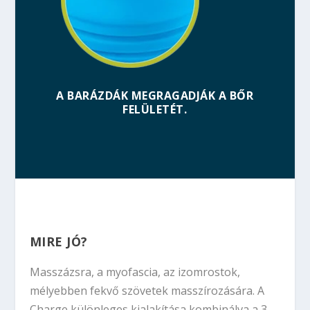
A BARÁZDÁK MEGRAGADJÁK A BŐR
FELÜLETÉT.
MIRE JÓ?
Masszázsra, a myofascia, az izomrostok,
mélyebben fekvő szövetek masszírozására. A
Charge különleges kialakítása kombinálva a 3